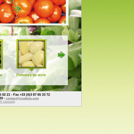
re
Pommes de terre
Mélanges de
Crudités
légumes à cuire
2 21 - Fax +33 (0)3 87 65 33 72
20 -
contact@crudimo.com
KTP Concept