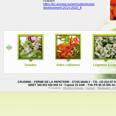
FEADER.
https://ec.europa.eu/agriculture/rural-
development-2014-2020_fr
Salades
Aides culinaires
Légumes à cui
CRUDIMO - FERME DE LA PAPETERIE - 57155 MARLY - Tél. +33 (0)3 87 56 0
SIRET 345 003 420 000 14 - Capital 15 244€ - TVA FR 96 34 500 34 
© Crudimo -
Mentions légales
-
Contact
-
Réalisation : 